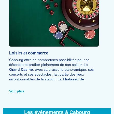
Loisirs et commerce
Cabourg offre de nombreuses possibilités pour se
détendre et profiter pleinement de son séjour. Le
Grand Casino
, avec sa brasserie panoramique, ses
concerts et ses spectacles, fait partie des lieux
incontournables de la station. La
Thalasso de
Cabourg
propose également un véritable moment de
bien-être avec sa piscine d’eau de mer, ses soins, ses
Voir plus
modelages et ses espaces dédiés à la relaxation.
La station séduit aussi par ses
nombreux restaurants,
bars, cafés et pubs
, parfaits pour partager un repas,
Les événements à Cabourg
découvrir les saveurs locales ou simplement prendre