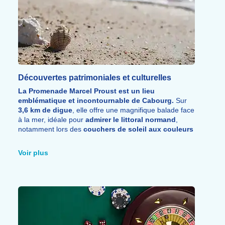
Découvertes patrimoniales et culturelles
La Promenade Marcel Proust est un lieu
emblématique et incontournable de Cabourg.
Sur
3,6 km de digue
, elle offre une magnifique balade face
à la mer, idéale pour
admirer le littoral normand
,
notamment lors des
couchers de soleil aux couleurs
exceptionnelles
.
Cabourg invite également à explorer ses
Jardins Belle
Voir plus
Époque
, à découvrir la beauté naturelle de
l’Estuaire
de la Dives
et à profiter d’une
riche programmation
culturelle
. Entre
théâtre, concerts, spectacles,
musique classique, ballets et cinéma
, la station
propose des expériences variées qui séduisent les
visiteurs tout au long de l’année.