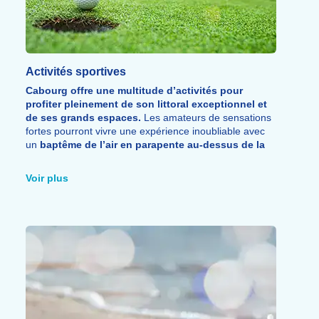
Activités sportives
Cabourg offre une multitude d’activités pour
profiter pleinement de son littoral exceptionnel et
de ses grands espaces.
Les amateurs de sensations
fortes pourront vivre une expérience inoubliable avec
un
baptême de l’air en parapente au-dessus de la
plage
, ou encore s’essayer à des activités nautiques
comme la
bouée tractée et le jet ski
.
Voir plus
Pour ceux qui recherchent des moments plus
tranquilles, la destination propose également le
golf, la
pêche à pied
ainsi que de nombreuses animations
autour de
l’hippodrome
, notamment lors des
Estivales de Cabourg
. Entre aventure, détente et
découverte, Cabourg séduit tous les visiteurs en quête
d’expériences variées au bord de la mer.