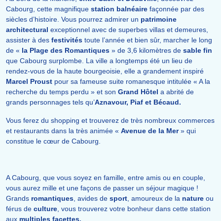
Cabourg, cette magnifique
station balnéaire
façonnée par des
siècles d’histoire. Vous pourrez admirer un
patrimoine
architectural
exceptionnel avec de superbes villas et demeures,
assister à des
festivités
toute l’année et bien sûr, marcher le long
de «
la Plage des Romantiques
» de 3,6 kilomètres de
sable fin
que Cabourg surplombe. La ville a longtemps été un lieu de
rendez-vous de la haute bourgeoisie, elle a grandement inspiré
Marcel Proust
pour sa fameuse suite romanesque intitulée « A la
recherche du temps perdu » et son
Grand Hôtel
a abrité de
grands personnages tels qu’
Aznavour, Piaf et Bécaud.
Vous ferez du shopping et trouverez de très nombreux commerces
et restaurants dans la très animée «
Avenue de la Mer
» qui
constitue le cœur de Cabourg.
A Cabourg, que vous soyez en famille, entre amis ou en couple,
vous aurez mille et une façons de passer un séjour magique !
Grands
romantiques
, avides de
sport
, amoureux de la
nature
ou
férus de
culture
, vous trouverez votre bonheur dans cette station
aux
multiples facettes.