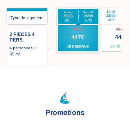
Lundi
L
Samedi
Samedi
31/08
0
29/08
05/09
-10%
-7%
Type de logement
2026
2026
2026
497€
483€
2 PIECES 4
447€
448€
PERS.
JE RÉSERVE
JE RÉSER
4 personnes ±
35 m²
Promotions