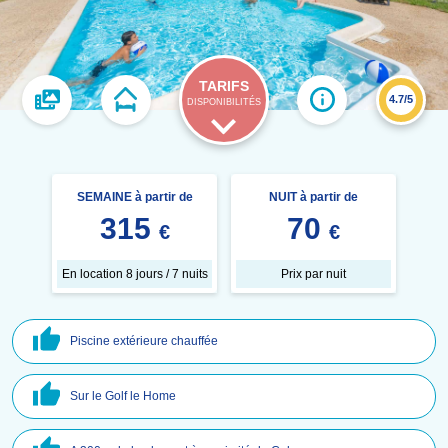
TARIFS
4.7/5
DISPONIBILITÉS
SEMAINE à partir de
NUIT à partir de
315
70
€
€
En location 8 jours / 7 nuits
Prix par nuit
Piscine extérieure chauffée
Sur le Golf le Home