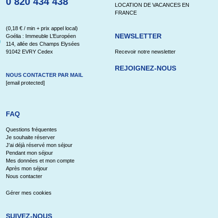
0 820 434 438
LOCATION DE VACANCES EN
FRANCE
(0,18 € / min + prix appel local)
NEWSLETTER
Goélia : Immeuble L’Européen
114, allée des Champs Elysées
91042 EVRY Cedex
Recevoir notre newsletter
REJOIGNEZ-NOUS
NOUS CONTACTER PAR MAIL
[email protected]
FAQ
Questions fréquentes
Je souhaite réserver
J'ai déjà réservé mon séjour
Pendant mon séjour
Mes données et mon compte
Après mon séjour
Nous contacter
Gérer mes cookies
SUIVEZ-NOUS