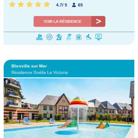
4.7
/
5
65
VOIR LA RÉSIDENCE
Blonville sur Mer
Résidence Goélia Le Victoria