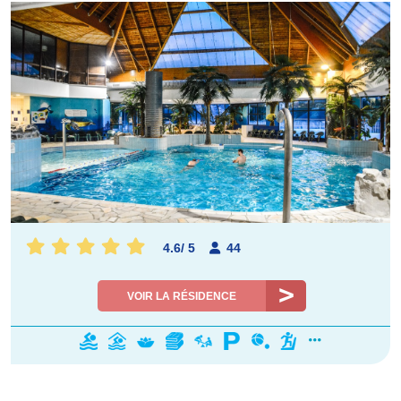
4.6
/
5
44
VOIR LA RÉSIDENCE