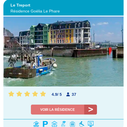
Le Treport
Résidence Goélia Le Phare
4.9
/
5
37
VOIR LA RÉSIDENCE