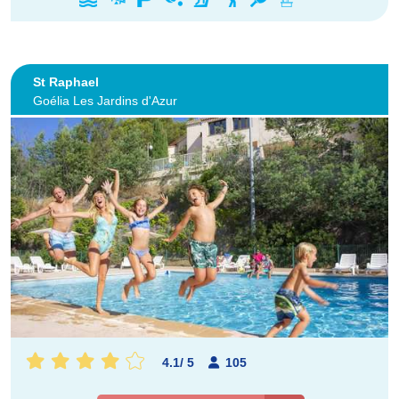
St Raphael
Goélia Les Jardins d'Azur
4.1
/
5
105