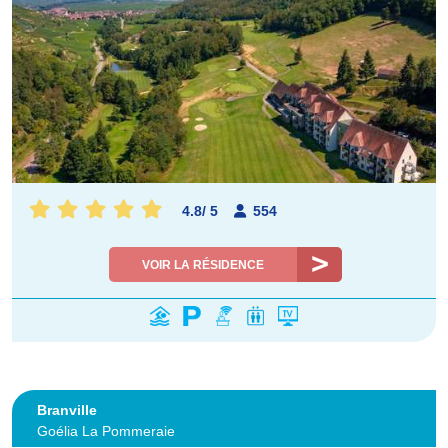
4.8
/
5
554
VOIR LA RÉSIDENCE
Branville
Goélia La Pommeraie