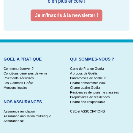
bien plus encore !
Je m'inscris à la newsletter !
GOELIA PRATIQUE
QUI SOMMES-NOUS ?
Comment réserver ?
Carte de France Goélia
Conditions générales de vente
A propos de Goélia
Paiements sécurisés
Parenthèses de bonheur
Les Gammes Goélia
Charte consommer local
Mentions légales
Charte qualité Goélia
Résidences de tourisme classées
Propriétaires de résidences
NOS ASSURANCES
Charte éco-responsable
Assurance annulation
CSE et ASSOCIATIONS
Assurance annulation multirisque
Assurance ski