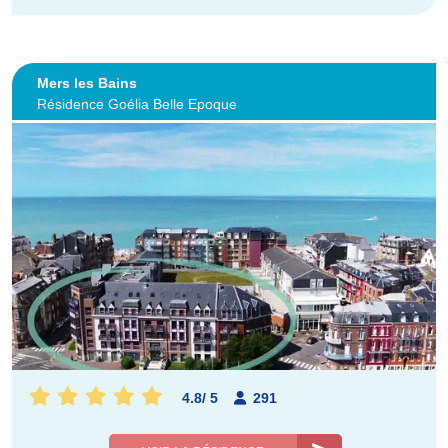
Mers les Bains
Résidence Goélia Belle Epoque
4.8
/
5
291