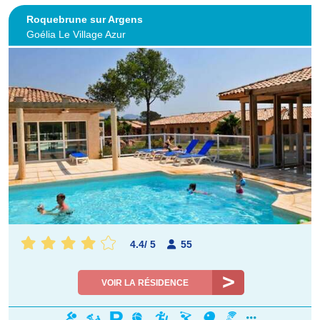
Roquebrune sur Argens
Goélia Le Village Azur
4.4
/
5
55
VOIR LA RÉSIDENCE