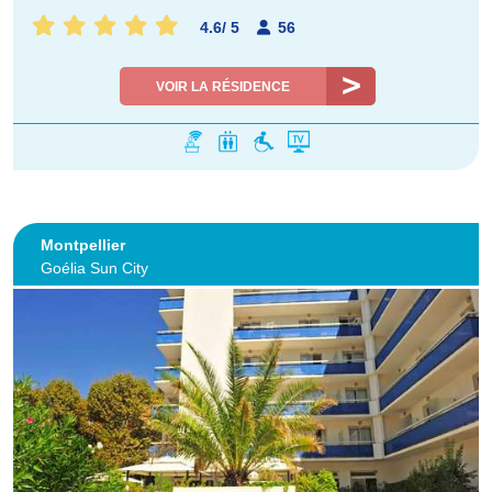
4.6
/
5
56
VOIR LA RÉSIDENCE
Montpellier
Goélia Sun City