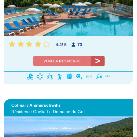
4.4
/
5
73
VOIR LA RÉSIDENCE
Colmar / Ammerschwihr
Résidence Goélia Le Domaine du Golf