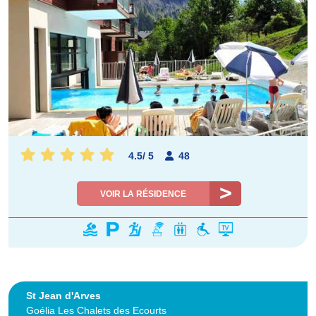
4.5
/
5
48
VOIR LA RÉSIDENCE
St Jean d'Arves
Goélia Les Chalets des Ecourts