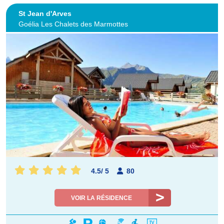
St Jean d'Arves
Goélia Les Chalets des Marmottes
4.5
/
5
80
VOIR LA RÉSIDENCE