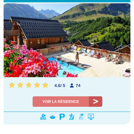
4.6
/
5
74
VOIR LA RÉSIDENCE