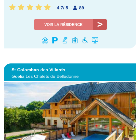
4.7
/
5
89
VOIR LA RÉSIDENCE
St Colomban des Villards
Goélia Les Chalets de Belledonne