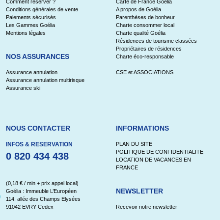
Comment réserver ?
Carte de France Goélia
Conditions générales de vente
A propos de Goélia
Paiements sécurisés
Parenthèses de bonheur
Les Gammes Goélia
Charte consommer local
Mentions légales
Charte qualité Goélia
Résidences de tourisme classées
Propriétaires de résidences
NOS ASSURANCES
Charte éco-responsable
Assurance annulation
CSE et ASSOCIATIONS
Assurance annulation multirisque
Assurance ski
NOUS CONTACTER
INFORMATIONS
INFOS & RESERVATION
PLAN DU SITE
POLITIQUE DE CONFIDENTIALITE
0 820 434 438
LOCATION DE VACANCES EN
FRANCE
(0,18 € / min + prix appel local)
NEWSLETTER
Goélia : Immeuble L’Européen
114, allée des Champs Elysées
91042 EVRY Cedex
Recevoir notre newsletter