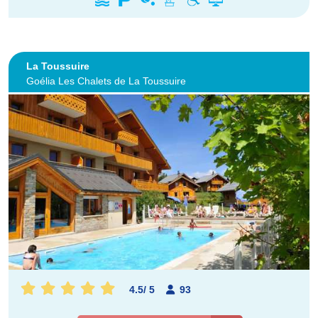
La Toussuire
Goélia Les Chalets de La Toussuire
4.5
/
5
93