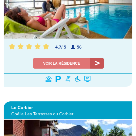
4.7
/
5
56
VOIR LA RÉSIDENCE
Le Corbier
Goélia Les Terrasses du Corbier