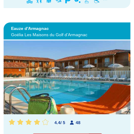
Eauze d'Armagnac
Goélia Les Maisons du Golf d'Armagnac
4.4
/
5
48