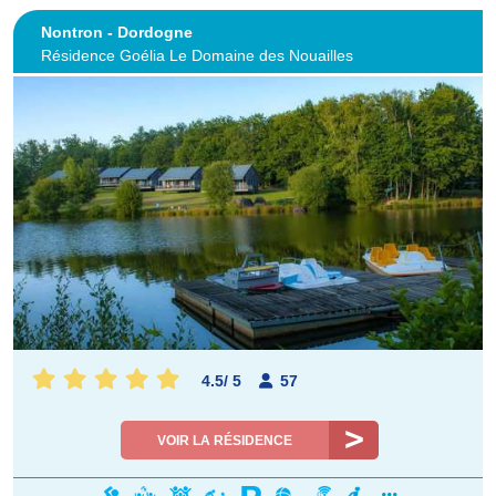
Nontron - Dordogne
Résidence Goélia Le Domaine des Nouailles
4.5
/
5
57
VOIR LA RÉSIDENCE