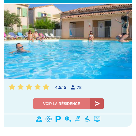
4.5
/
5
78
VOIR LA RÉSIDENCE