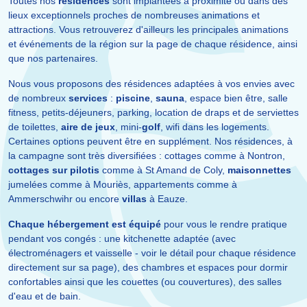
Toutes nos
résidences
sont implantées à proximité ou dans des
lieux exceptionnels proches de nombreuses animations et
attractions. Vous retrouverez d'ailleurs les principales animations
et événements de la région sur la page de chaque résidence, ainsi
que nos partenaires.
Nous vous proposons des résidences adaptées à vos envies avec
de nombreux
services
:
piscine
,
sauna
, espace bien être, salle
fitness, petits-déjeuners, parking, location de draps et de serviettes
de toilettes,
aire de jeux
, mini-
golf
, wifi dans les logements.
Certaines options peuvent être en supplément. Nos résidences, à
la campagne sont très diversifiées : cottages comme à Nontron,
cottages sur pilotis
comme à St Amand de Coly,
maisonnettes
jumelées comme à Mouriès, appartements comme à
Ammerschwihr ou encore
villas
à Eauze.
Chaque hébergement est équipé
pour vous le rendre pratique
pendant vos congés : une kitchenette adaptée (avec
électroménagers et vaisselle - voir le détail pour chaque résidence
directement sur sa page), des chambres et espaces pour dormir
confortables ainsi que les couettes (ou couvertures), des salles
d'eau et de bain.