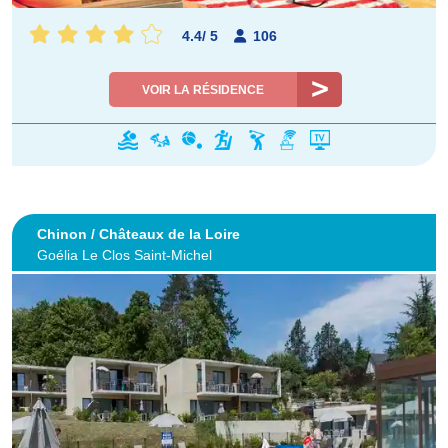
4.4
/
5
106
VOIR LA RÉSIDENCE
Chinon / Châteaux de la Loire
Goélia Le Clos Saint-Michel