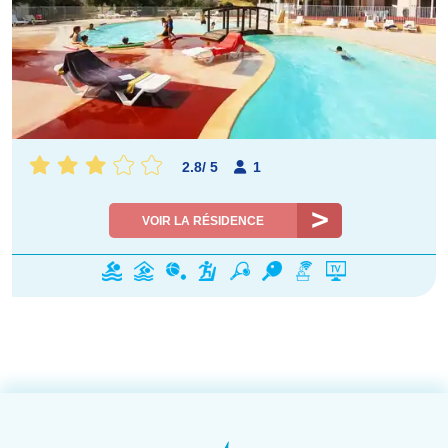
2.8
/
5
1
VOIR LA RÉSIDENCE