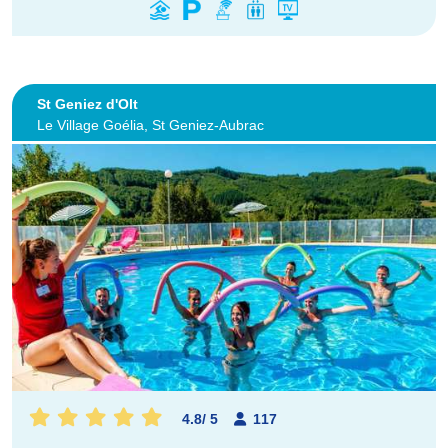
St Geniez d'Olt
Le Village Goélia, St Geniez-Aubrac
4.8
/
5
117