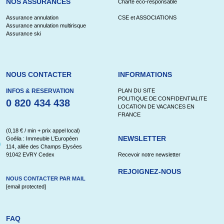
NOS ASSURANCES
Charte éco-responsable
Assurance annulation
CSE et ASSOCIATIONS
Assurance annulation multirisque
Assurance ski
NOUS CONTACTER
INFORMATIONS
INFOS & RESERVATION
PLAN DU SITE
POLITIQUE DE CONFIDENTIALITE
0 820 434 438
LOCATION DE VACANCES EN
FRANCE
(0,18 € / min + prix appel local)
NEWSLETTER
Goélia : Immeuble L’Européen
114, allée des Champs Elysées
91042 EVRY Cedex
Recevoir notre newsletter
REJOIGNEZ-NOUS
NOUS CONTACTER PAR MAIL
[email protected]
FAQ