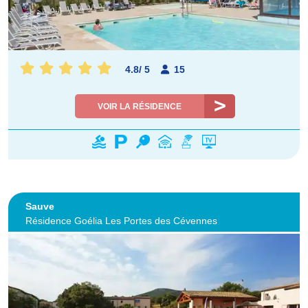
4.8
/
5
15
VOIR LA RÉSIDENCE
Sauve
Résidence Goélia Les Portes des Cévennes