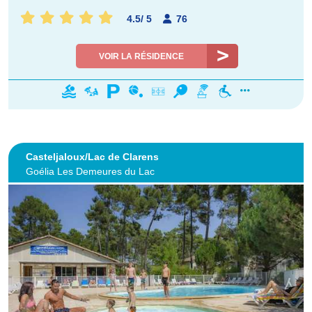
4.5
/
5
76
VOIR LA RÉSIDENCE
Casteljaloux/Lac de Clarens
Goélia Les Demeures du Lac