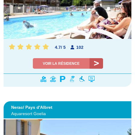
4.7
/
5
102
VOIR LA RÉSIDENCE
Nerac/ Pays d'Albret
Aquaresort Goelia