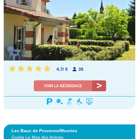
4.7
/
5
35
VOIR LA RÉSIDENCE
Les Baux de Provence/Mouries
Goélia Le Mas des Arènes