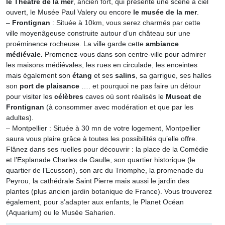
le Théâtre de la mer
, ancien fort, qui présente une scène à ciel
ouvert, le Musée Paul Valery ou encore
le musée de la mer
.
–
Frontignan
: Située à 10km, vous serez charmés par cette
ville moyenâgeuse construite autour d’un château sur une
proéminence rocheuse. La ville garde cette
ambiance
médiévale.
Promenez-vous dans son centre-ville pour admirer
les maisons médiévales, les rues en circulade, les enceintes
mais également son
étang
et ses
salins
, sa garrigue, ses halles
son
port de plaisance
…. et pourquoi ne pas faire un détour
pour visiter les
célèbres
caves où sont réalisés le
Muscat de
Frontignan
(à consommer avec modération et que par les
adultes).
– Montpellier : Située à 30 mn de votre logement, Montpellier
saura vous plaire grâce à toutes les possibilités qu’elle offre.
Flânez dans ses ruelles pour découvrir : la place de la Comédie
et l’Esplanade Charles de Gaulle, son quartier historique (le
quartier de l’Ecusson), son arc du Triomphe, la promenade du
Peyrou, la cathédrale Saint Pierre mais aussi le jardin des
plantes (plus ancien jardin botanique de France). Vous trouverez
également, pour s’adapter aux enfants, le Planet Océan
(Aquarium) ou le Musée Saharien.