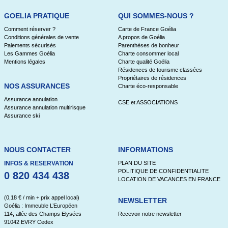
GOELIA PRATIQUE
QUI SOMMES-NOUS ?
Comment réserver ?
Carte de France Goélia
Conditions générales de vente
A propos de Goélia
Paiements sécurisés
Parenthèses de bonheur
Les Gammes Goélia
Charte consommer local
Mentions légales
Charte qualité Goélia
Résidences de tourisme classées
Propriétaires de résidences
NOS ASSURANCES
Charte éco-responsable
Assurance annulation
CSE et ASSOCIATIONS
Assurance annulation multirisque
Assurance ski
NOUS CONTACTER
INFORMATIONS
INFOS & RESERVATION
PLAN DU SITE
POLITIQUE DE CONFIDENTIALITE
0 820 434 438
LOCATION DE VACANCES EN FRANCE
(0,18 € / min + prix appel local)
NEWSLETTER
Goélia : Immeuble L’Européen
114, allée des Champs Elysées
Recevoir notre newsletter
91042 EVRY Cedex