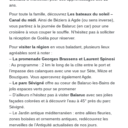
ans.
Pour toute la famille, découvrez
Les bateaux du soleil –
Canal du midi
. Ainsi de Béziers à Agde (ou sens inverse),
vous partirez à la journée de Balaruc (en car) pour une
croisière à vous couper le souffle. N’hésitez pas à solliciter
la réception de Goélia pour réserver.
Pour
visiter la région
en vous baladant, plusieurs lieux
agréables sont à noter :
–
La promenade Georges Brassens et Laurent Spinosi
: Au programme : 2 km le long de la côte entre le port et
l’impasse des calanques avec une vue sur Sète, Mèze et
Bouzigues. Vous apercevrez également Agde.
–
Le parc Sévigné
offre au coeur de Balaruc-les-Bains de
jolis espaces verts pour se promener
– D’ailleurs n’hésitez pas à visiter
Balaruc
avec ses jolies
façades colorées et à découvrir l’eau à 45° près du parc
Sévigné.
– Le Jardin antique méditerranéen : entre allées fleuries,
zones boisées et ornements antiques, redécouvrez les
merveilles de l’Antiquité actualisées de nos jours.