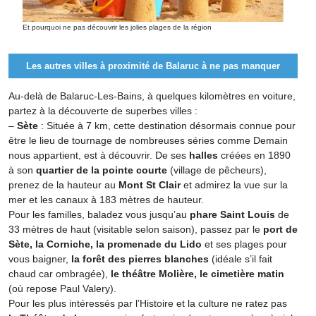
Et pourquoi ne pas découvrir les jolies plages de la région
Les autres villes à proximité de Balaruc à ne pas manquer
Au-delà de Balaruc-Les-Bains, à quelques kilomètres en voiture,
partez à la découverte de superbes villes :
–
Sète
: Située à 7 km, cette destination désormais connue pour
être le lieu de tournage de nombreuses séries comme Demain
nous appartient, est à découvrir. De ses
halles
créées en 1890
à son
quartier de la pointe courte
(village de pêcheurs),
prenez de la hauteur au
Mont St Clair
et admirez la vue sur la
mer et les canaux à 183 mètres de hauteur.
Pour les familles, baladez vous jusqu’au
phare Saint Louis
de
33 mètres de haut (visitable selon saison), passez par le
port de
Sète, la Corniche, la promenade du Lido
et ses plages pour
vous baigner,
la forêt des pierres blanches
(idéale s’il fait
chaud car ombragée),
le théâtre Molière, le cimetière matin
(où repose Paul Valery).
Pour les plus intéressés par l’Histoire et la culture ne ratez pas