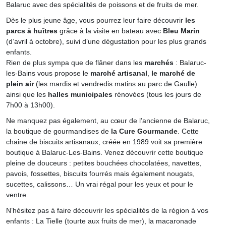
Balaruc avec des spécialités de poissons et de fruits de mer.
Dès le plus jeune âge, vous pourrez leur faire découvrir
les
parcs à huîtres
grâce à la visite en bateau avec
Bleu Marin
(d’avril à octobre), suivi d’une dégustation pour les plus grands
enfants.
Rien de plus sympa que de flâner dans les
marchés
: Balaruc-
les-Bains vous propose le
marché artisanal
,
le marché de
plein air
(les mardis et vendredis matins au parc de Gaulle)
ainsi que les
halles municipales
rénovées (tous les jours de
7h00 à 13h00).
Ne manquez pas également, au cœur de l’ancienne de Balaruc,
la boutique de gourmandises de
la Cure Gourmande
. Cette
chaine de biscuits artisanaux, créée en 1989 voit sa première
boutique à Balaruc-Les-Bains. Venez découvrir cette boutique
pleine de douceurs : petites bouchées chocolatées, navettes,
pavois, fossettes, biscuits fourrés mais également nougats,
sucettes, calissons… Un vrai régal pour les yeux et pour le
ventre.
N’hésitez pas à faire découvrir les spécialités de la région à vos
enfants : La Tielle (tourte aux fruits de mer), la macaronade