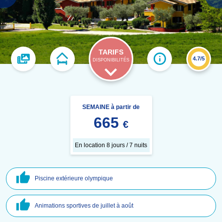
TARIFS
4.7/5
DISPONIBILITÉS
SEMAINE à partir de
665
€
En location 8 jours / 7 nuits
Piscine extérieure olympique
Animations sportives de juillet à août