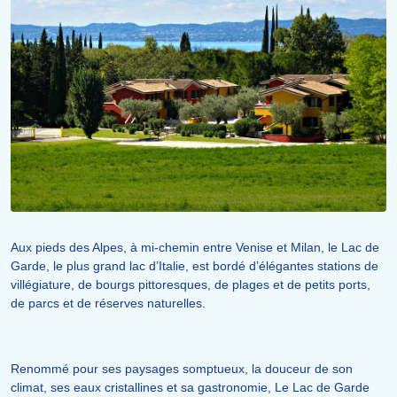
Aux pieds des Alpes, à mi-chemin entre Venise et Milan, le Lac de
Garde, le plus grand lac d’Italie, est bordé d’élégantes stations de
villégiature, de bourgs pittoresques, de plages et de petits ports,
de parcs et de réserves naturelles.
Renommé pour ses paysages somptueux, la douceur de son
climat, ses eaux cristallines et sa gastronomie, Le Lac de Garde