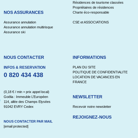
Résidences de tourisme classées
Propriétaires de résidences
NOS ASSURANCES
Charte éco-responsable
Assurance annulation
CSE et ASSOCIATIONS
Assurance annulation multirisque
Assurance ski
NOUS CONTACTER
INFORMATIONS
INFOS & RESERVATION
PLAN DU SITE
POLITIQUE DE CONFIDENTIALITE
0 820 434 438
LOCATION DE VACANCES EN
FRANCE
(0,18 € / min + prix appel local)
NEWSLETTER
Goélia : Immeuble L’Européen
114, allée des Champs Elysées
91042 EVRY Cedex
Recevoir notre newsletter
REJOIGNEZ-NOUS
NOUS CONTACTER PAR MAIL
[email protected]