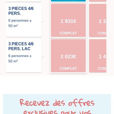
3 PIECES 4/6
PERS.
6 personnes ±
1 831€
1 323
50 m²
COMPLET
COMPLE
3 PIECES 4/6
PERS. LAC
6 personnes ±
2 023€
1 472
50 m²
COMPLET
COMPLE
Recevez des offres
exclusives pour vos