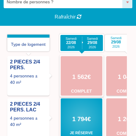
Rafraîchir
Samedi
S
Samedi
Samedi
29/08
0
22/08
29/08
Type de logement
2026
2026
2026
2 PIECES 2/4
PERS.
4 personnes ±
1 562€
1 046
40 m²
COMPLET
COMPLE
2 PIECES 2/4
PERS. LAC
4 personnes ±
1 794€
1 203
40 m²
JE RÉSERVE
COMPLE