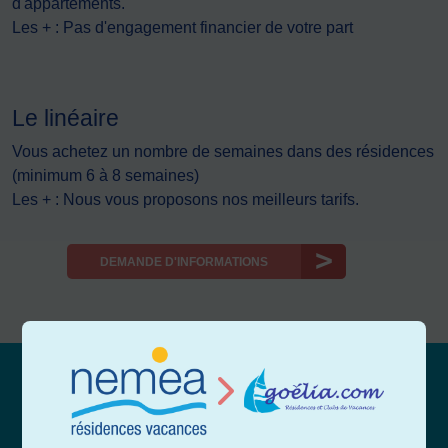
d'appartements.
Les + : Pas d'engagement financier de votre part
Le linéaire
Vous achetez un nombre de semaines dans des résidences
(minimum 6 à 8 semaines)
Les + : Nous vous proposons nos meilleurs tarifs.
DEMANDE D'INFORMATIONS
Pour nous joindre :