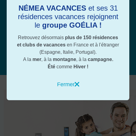
Mail :
[email protected]
NÉMEA VACANCES
et ses 31
résidences vacances rejoignent
le
groupe GOÉLIA !
Adresse :
Retrouvez désormais
plus de 150 résidences
Goélia, service CSE
et clubs de vacances
en France et à l'étranger
114 allée des Champs Elysées
(Espagne, Italie, Portugal).
91042 EVRY Cedex
A la
mer
, à la
montagne
, à la
campagne.
Été
comme
Hiver !
Fermer