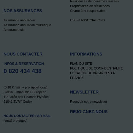
Résidences de tourisme classées
Propriétaires de résidences
NOS ASSURANCES
Charte éco-responsable
Assurance annulation
CSE et ASSOCIATIONS
Assurance annulation multirisque
Assurance ski
NOUS CONTACTER
INFORMATIONS
INFOS & RESERVATION
PLAN DU SITE
POLITIQUE DE CONFIDENTIALITE
0 820 434 438
LOCATION DE VACANCES EN
FRANCE
(0,18 € / min + prix appel local)
NEWSLETTER
Goélia : Immeuble L’Européen
114, allée des Champs Elysées
91042 EVRY Cedex
Recevoir notre newsletter
REJOIGNEZ-NOUS
NOUS CONTACTER PAR MAIL
[email protected]