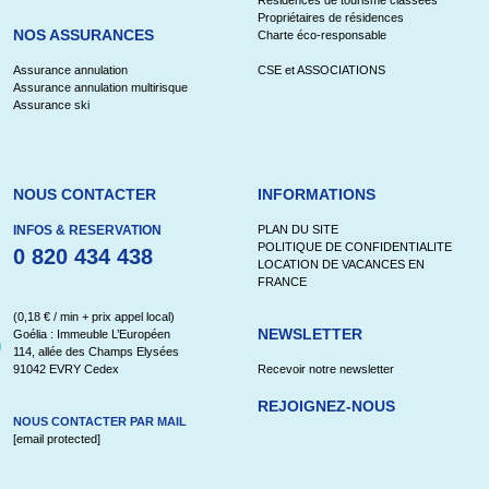
Résidences de tourisme classées
Propriétaires de résidences
NOS ASSURANCES
Charte éco-responsable
Assurance annulation
CSE et ASSOCIATIONS
Assurance annulation multirisque
Assurance ski
NOUS CONTACTER
INFORMATIONS
INFOS & RESERVATION
PLAN DU SITE
POLITIQUE DE CONFIDENTIALITE
0 820 434 438
LOCATION DE VACANCES EN
FRANCE
(0,18 € / min + prix appel local)
NEWSLETTER
Goélia : Immeuble L’Européen
114, allée des Champs Elysées
91042 EVRY Cedex
Recevoir notre newsletter
REJOIGNEZ-NOUS
NOUS CONTACTER PAR MAIL
[email protected]