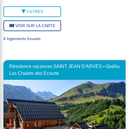
FILTRES
VOIR SUR LA CARTE
6 logements trouvés
Résidence vacances SAINT JEAN D'ARVES • Goélia
Les Chalets des Ecourts