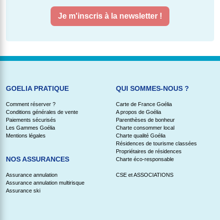
Je m'inscris à la newsletter !
GOELIA PRATIQUE
QUI SOMMES-NOUS ?
Comment réserver ?
Carte de France Goélia
Conditions générales de vente
A propos de Goélia
Paiements sécurisés
Parenthèses de bonheur
Les Gammes Goélia
Charte consommer local
Mentions légales
Charte qualité Goélia
Résidences de tourisme classées
Propriétaires de résidences
NOS ASSURANCES
Charte éco-responsable
Assurance annulation
CSE et ASSOCIATIONS
Assurance annulation multirisque
Assurance ski