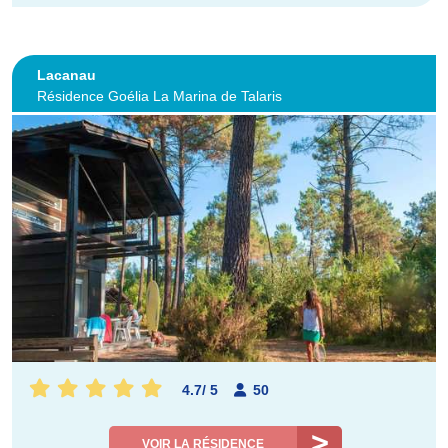
Lacanau
Résidence Goélia La Marina de Talaris
4.7
/
5
50
VOIR LA RÉSIDENCE