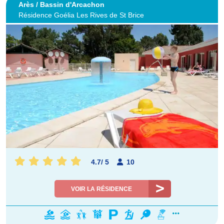
Arès / Bassin d'Arcachon
Résidence Goélia Les Rives de St Brice
4.7
/
5
10
VOIR LA RÉSIDENCE