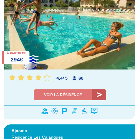
À PARTIR DE
294€
4.4
/
5
60
VOIR LA RÉSIDENCE
Ajaccio
Résidence Les Calanques