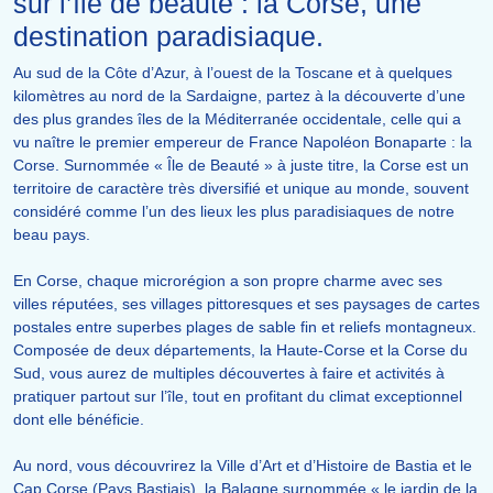
sur l’île de beauté : la Corse, une
destination paradisiaque.
Au sud de la Côte d’Azur, à l’ouest de la Toscane et à quelques
kilomètres au nord de la Sardaigne, partez à la découverte d’une
des plus grandes îles de la Méditerranée occidentale, celle qui a
vu naître le premier empereur de France Napoléon Bonaparte : la
Corse. Surnommée « Île de Beauté » à juste titre, la Corse est un
territoire de caractère très diversifié et unique au monde, souvent
considéré comme l’un des lieux les plus paradisiaques de notre
beau pays.
En Corse, chaque microrégion a son propre charme avec ses
villes réputées, ses villages pittoresques et ses paysages de cartes
postales entre superbes plages de sable fin et reliefs montagneux.
Composée de deux départements, la Haute-Corse et la Corse du
Sud, vous aurez de multiples découvertes à faire et activités à
pratiquer partout sur l’île, tout en profitant du climat exceptionnel
dont elle bénéficie.
Au nord, vous découvrirez la Ville d’Art et d’Histoire de Bastia et le
Cap Corse (Pays Bastiais), la Balagne surnommée « le jardin de la