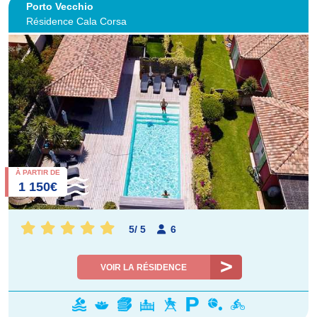
Porto Vecchio
Résidence Cala Corsa
À PARTIR DE
1 150€
5
/
5
6
VOIR LA RÉSIDENCE