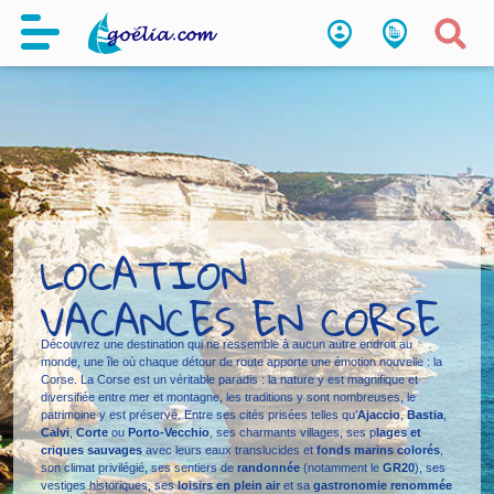
LOCATION
VACANCES EN CORSE
Découvrez une destination qui ne ressemble à aucun autre endroit au
monde, une île où chaque détour de route apporte une émotion nouvelle : la
Corse. La Corse est un véritable paradis : la nature y est magnifique et
diversifiée entre mer et montagne, les traditions y sont nombreuses, le
patrimoine y est préservé. Entre ses cités prisées telles qu’
Ajaccio
,
Bastia
,
Calvi
,
Corte
ou
Porto-Vecchio
, ses charmants villages, ses p
lages et
criques sauvages
avec leurs eaux translucides et
fonds marins colorés
,
son climat privilégié, ses sentiers de
randonnée
(notamment le
GR20
), ses
vestiges historiques, ses
loisirs en plein air
et sa
gastronomie renommée