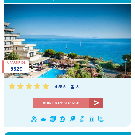
À PARTIR DE
532€
4.5
/
5
8
VOIR LA RÉSIDENCE