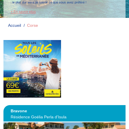
: le plus dur sera de savoir ce que vous avez préféré !
+ En savoir plus
Accueil
Corse
Bravone
Résidence Goélia Perla d'Isula