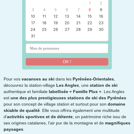
1
2
3
4
5
6
7
8
9
10
11
12
13
14
15
16
17
18
19
20
21
22
23
24
25
26
27
28
29
30
31
OK !
Pour vos
vacances au ski
dans les
Pyrénées-Orientales
,
découvrez la station-village
Les Angles
, une
station de ski
authentique et familiale
labellisée « Famille Plus »
. Les Angles
est
une des plus prestigieuses stations de ski des Pyrénées
pour son concept de village station et surtout pour son
domaine
skiable de qualité
. Elle vous offrira également une multitude
d'
activités sportives et de détente
, un patrimoine riche issu de
ses origines catalanes, l'air pur de la montagne et de
magnifiques
paysages
.