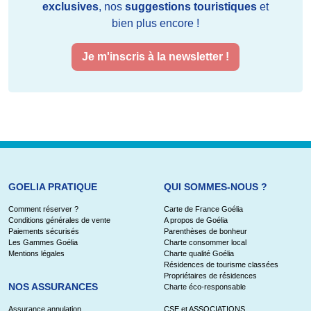
exclusives
, nos
suggestions touristiques
et
bien plus encore !
Je m'inscris à la newsletter !
GOELIA PRATIQUE
QUI SOMMES-NOUS ?
Comment réserver ?
Carte de France Goélia
Conditions générales de vente
A propos de Goélia
Paiements sécurisés
Parenthèses de bonheur
Les Gammes Goélia
Charte consommer local
Mentions légales
Charte qualité Goélia
Résidences de tourisme classées
Propriétaires de résidences
NOS ASSURANCES
Charte éco-responsable
Assurance annulation
CSE et ASSOCIATIONS