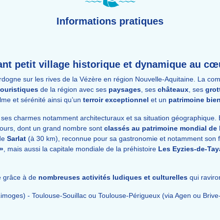
Informations pratiques
t petit village historique et dynamique au cœu
ordogne sur les rives de la Vézère en région Nouvelle-Aquitaine. La c
touristiques
de la région avec ses
paysages
, ses
châteaux
, ses
gro
lme et sérénité ainsi qu’un
terroir exceptionnel
et un
patrimoine bie
our ses charmes notamment architecturaux et sa situation géographique. 
ours, dont un grand nombre sont
classés au patrimoine mondial de
 de
Sarlat
(à 30 km), reconnue pour sa gastronomie et notamment son fo
 »
, mais aussi la capitale mondiale de la préhistoire
Les Eyzies-de-Tay
e grâce à de
nombreuses activités ludiques et culturelles
qui raviro
 Limoges) - Toulouse-Souillac ou Toulouse-Périgueux (via Agen ou Brive-