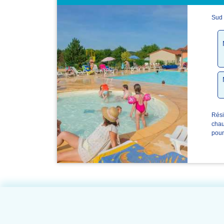
Sud 
Rési
chau
pour