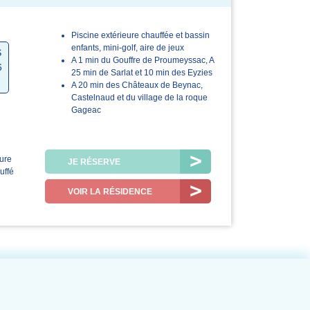
Piscine extérieure chauffée et bassin
4.5/5
4.8/5
enfants, mini-golf, aire de jeux
S
A 1 min du Gouffre de Proumeyssac, A
6
Le logement
La station /
25 min de Sarlat et 10 min des Eyzies
la région
A 20 min des Châteaux de Beynac,
Castelnaud et du village de la roque
Gageac
eure
JE RÉSERVE
uffé
VOIR LA RÉSIDENCE