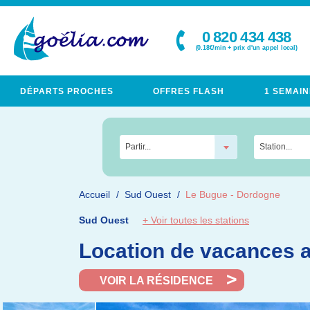
0 820 434 438
(0.18€/min + prix d'un appel local)
DÉPARTS PROCHES
OFFRES FLASH
1 SEMAIN
Partir...
Station...
Accueil
Sud Ouest
Le Bugue - Dordogne
Sud Ouest
+ Voir toutes les stations
Location de vacances a
VOIR LA RÉSIDENCE