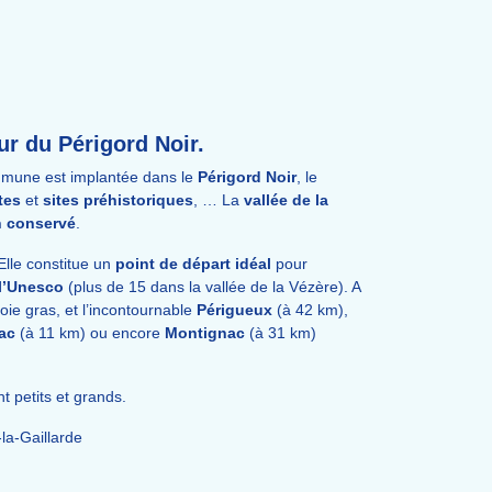
r du Périgord Noir.
ommune est implantée dans le
Périgord Noir
, le
ttes
et
sites préhistoriques
, … La
vallée de la
n conservé
.
Elle constitue un
point de départ idéal
pour
 l’Unesco
(plus de 15 dans la vallée de la Vézère). A
ie gras, et l’incontournable
Périgueux
(à 42 km),
ac
(à 11 km) ou encore
Montignac
(à 31 km)
nt petits et grands.
la-Gaillarde