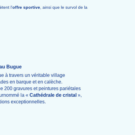
tent l'
offre sportive
, ainsi que le survol de la
e au Bugue
 à travers un véritable village
ades en barque et en calèche.
e 200 gravures et peintures pariétales
surnommé la «
Cathédrale de cristal
»,
tions exceptionnelles.
ez châteaux (Castelnaud, Beynac, Les
ssés parmi les plus beaux de France
ux,
la
Grotte du Grand Roc
ou encore