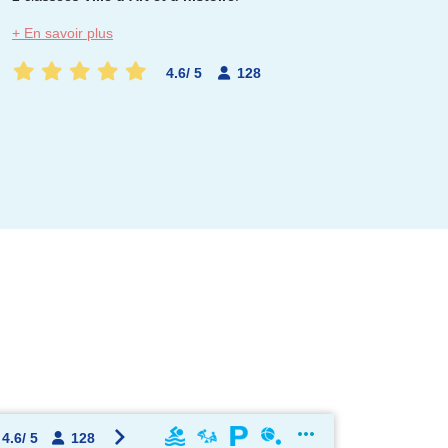
+ En savoir plus
OK !
4.6
/
5
128
4.6
/
5
128