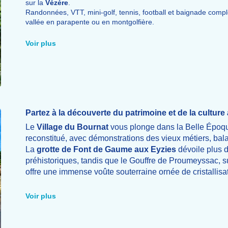
sur la
Vézère
.
Randonnées, VTT, mini-golf, tennis, football et baignade complè
vallée en parapente ou en montgolfière.
Voir plus
Partez à la découverte du patrimoine et de la cultur
Le
Village du Bournat
vous plonge dans la Belle Époque
reconstitué, avec démonstrations des vieux métiers, bal
La
grotte de Font de Gaume aux Eyzies
dévoile plus d
préhistoriques, tandis que le Gouffre de Proumeyssac, 
offre une immense voûte souterraine ornée de cristallisa
Lors d'une balade en gabarre sur la Dordogne, découvr
Milandes), bastides (Domme, Monpazier) et villages cla
Voir plus
comme
La Roque-Gageac
ou
Beynac
.
Dans les environs, ne manquez pas la
Grotte de Lasca
Sarlat-la-Canéda.