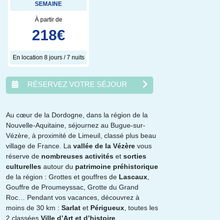
SEMAINE
À partir de
218
€
En location 8 jours / 7 nuits
RÉSERVEZ VOTRE SÉJOUR
Au cœur de la Dordogne, dans la région de la
Nouvelle-Aquitaine, séjournez au Bugue-sur-
août
2026
Vézère, à proximité de Limeuil, classé plus beau
village de France. La
vallée de la Vézère
vous
lun.
mar.
mer.
jeu.
ven.
sam.
dim.
réserve de
nombreuses activités
et
sorties
1
2
culturelles
autour du
patrimoine préhistorique
3
4
5
6
7
8
9
de la région : Grottes et gouffres de
Lascaux
,
10
11
12
13
14
15
16
Gouffre de Proumeyssac, Grotte du Grand
17
18
19
20
21
22
23
Roc… Pendant vos vacances, découvrez à
24
25
26
27
28
29
30
moins de 30 km :
Sarlat
et
Périgueux
, toutes les
31
2 classées
Ville d’Art et d’histoire
.