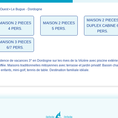
Ouest • Le Bugue - Dordogne
4.7/5
4.6/5
4.6/5
MAISON 2 PIECE
MAISON 2 PIECES
MAISON 2 PIECES
DUPLEX CABINE 
L'accueil
La résidence
Votre séjour
4 PERS.
5 PERS.
PERS.
MAISON 3 PIECES
6/7 PERS.
dence de vacances 3* en Dordogne sur les rives de la Vézère avec piscine extéri
ffée. Maisons traditionnelles mitoyennes avec terrasse et jardin privatif. Bassin cha
 enfants, mini-golf, tennis de table. Destination familiale idéale.